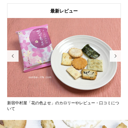
最新レビュー


食べ
新宿中村屋「花の色よせ」のカロリーやレビュー・口コミにつ
お
いて
ミに.