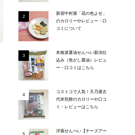
新宿中村屋「花の色よせ」
2
のカロリーやレビュー・口
コミについて
本格派醤油せんべい新潟仕
3
込み（焦がし醤油）レビュ
ー・口コミはこちら
コストコで人気！天乃屋古
4
代米煎餅のカロリーや口コ
ミ・レビューはこちら
洋風せんべい【チーズアー
5