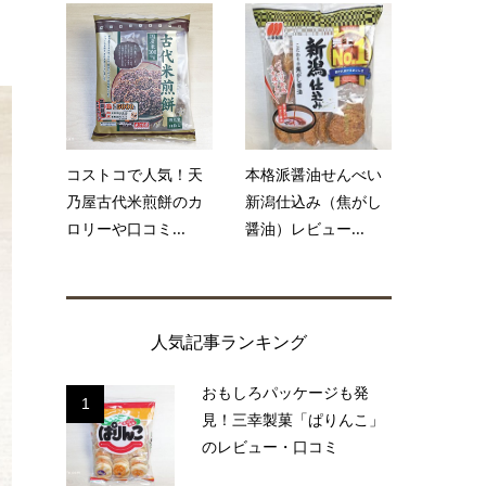
コストコで人気！天
本格派醤油せんべい
乃屋古代米煎餅のカ
新潟仕込み（焦がし
ロリーや口コミ...
醤油）レビュー...
人気記事ランキング
おもしろパッケージも発
1
見！三幸製菓「ぱりんこ」
のレビュー・口コミ